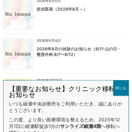
2026年8月5日
担当医表（2026年8月～）
2026年8月4日
2026年8月の休診のお知らせ（8/11 山の日・
整形外科 8/7〜8/12）
2026年7月26日
【重要なお知らせ】クリニック移転の
閉じる
【重要】令和8年8月1日から従来の健康保険証
お知らせ
は使用できません（マイナ保険証・資格確認書
のご準備のお願い）
いつも綾瀬中央診療所をご利用いただき、誠にありが
とうございます。
この度、より良い医療環境を整えるため、2025年12
2026年7月13日
月1日に綾瀬駅徒歩1分の
サンライズ綾瀬4階
へ移転へ
2026年7月20日（海の日）休診のお知らせ