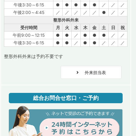
午後3:30～6:15
●
●
●
●
●
／
／
／
午後2:00～4:45
／
／
／
／
／
●
／
／
整形外科外来
受付時間
月
火
水
木
金
土
日
祝
午前9:00～12:15
●
●
／
●
●
●
／
／
午後3:30～6:15
●
●
／
●
●
／
／
／
整形外科外来は予約不要です
外来担当表
総合お問合せ窓口・ご予約