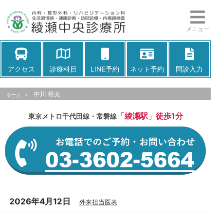
メニュー
アクセス
診療科目
LINE予約
ネット予約
問診入力
中川 裕太
ホーム
>
「綾瀬駅」徒歩1分
東京メトロ千代田線・常磐線
2026年4月12日
外来担当医表