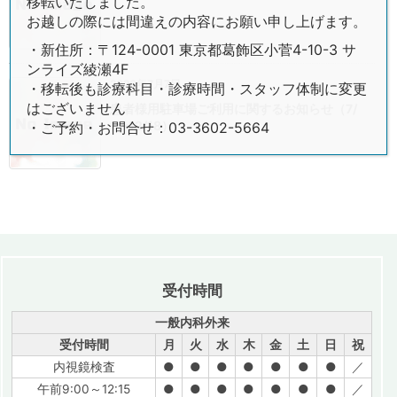
移転いたしました。
お越しの際には間違えの内容にお願い申し上げます。
・新住所：〒124-0001 東京都葛飾区小菅4-10-3 サ
ンライズ綾瀬4F
2026年7月7日
・移転後も診療科目・診療時間・スタッフ体制に変更
はございません
患者様用駐車場ご利用に関するお知らせ（7/
1〜12/18）
・ご予約・お問合せ：03-3602-5664
受付時間
一般内科外来
受付時間
月
火
水
木
金
土
日
祝
内視鏡検査
●
●
●
●
●
●
●
／
午前9:00～12:15
●
●
●
●
●
●
●
／