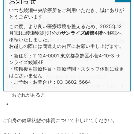
お知らせ
方
いつも綾瀬中央診療所をご利用いただき、誠にありが
とうございます。
心臓や血管、腎臓、肝臓、血液の障害や発育の障害な
この度、より良い医療環境を整えるため、2025年12
どの基礎疾患がある方
月1日に綾瀬駅徒歩1分の
サンライズ綾瀬4階
へ移転へ
移転いたしました。
ほかのワクチン接種後2日以内のアレルギーが疑われ
お越しの際には間違えの内容にお願い申し上げます。
る症状が出たことのある方
・新住所：〒124-0001 東京都葛飾区小菅4-10-3 サ
過去にけいれんを起こしたことのある方
ンライズ綾瀬4F
過去に免疫に異常があると判断されたことがある方
・移転後も診療科目・診療時間・スタッフ体制に変更
はございません
両親や兄弟に先天性免疫不全症の方がいる方
・ご予約・お問合せ：03-3602-5664
B型肝炎ワクチンの成分に対してアレルギーを起こす
おそれがある方
ご自身の健康状態や体質について申し出てください。