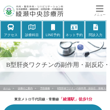
メニュー
アクセス
診療科目
LINE予約
ネット予約
問診入力
B型肝炎ワクチンの副作用・副反応
ホーム
>
診療のご案内
>
予防接種
>
B型肝炎ワクチンの副作用・副反応・接種スケ
「綾瀬駅」徒歩1分
東京メトロ千代田線・常磐線