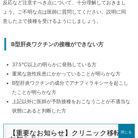
反応など注意すべき点について、十分理解しておきまし
ょう。ご不明な点は医師に質問してください。説明に同
意した上で接種を受けるようにしましょう。
B型肝炎ワクチンの接種ができない方
37.5℃以上の明らかに発熱している方
重篤な急性疾患にかかっていることが明らかな方
B型肝炎ワクチンの成分でアナフィラキシーを起こし
たことが明らかな方
上記以外に医師が予防接種をおこなうことが不適当な
状態にあると判断した方
【重要なお知らせ】クリニック移転の
閉じる
B型肝炎ワクチンの接種の判断に注意が必要な