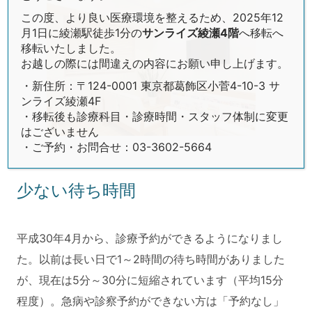
この度、より良い医療環境を整えるため、2025年12
月1日に綾瀬駅徒歩1分の
サンライズ綾瀬4階
へ移転へ
移転いたしました。
お越しの際には間違えの内容にお願い申し上げます。
・新住所：〒124-0001 東京都葛飾区小菅4-10-3 サ
ンライズ綾瀬4F
・移転後も診療科目・診療時間・スタッフ体制に変更
はございません
・ご予約・お問合せ：03-3602-5664
少ない待ち時間
平成30年4月から、診療予約ができるようになりまし
た。以前は長い日で1～2時間の待ち時間がありました
が、現在は5分～30分に短縮されています（平均15分
程度）。急病や診察予約ができない方は「予約なし」