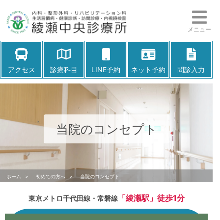
メニュー
アクセス
診療科目
LINE予約
ネット予約
問診入力
当院のコンセプト
ホーム
>
初めての方へ
>
当院のコンセプト
「綾瀬駅」徒歩1分
東京メトロ千代田線・常磐線