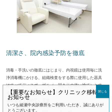
清潔さ、院内感染予防を徹底
消毒・手洗いの徹底にはじまり、内視鏡は使用毎に洗
浄消毒機にかける、組織検査をする際に使用した器具
はすべてディスポーザル（一回きりの使い捨て）とす
【重要なお知らせ】クリニック移転の
閉じる
るなど、さまざまな面から清潔さと院内感染予防を徹
お知らせ
底するよう努めています。
いつも綾瀬中央診療所をご利用いただき、誠にありが
とうございます。