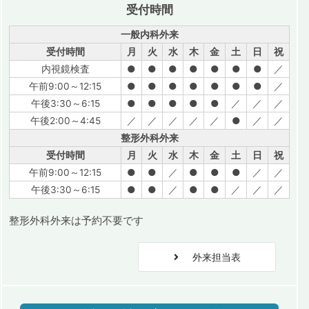
受付時間
一般内科外来
受付時間
月
火
水
木
金
土
日
祝
内視鏡検査
●
●
●
●
●
●
●
／
午前9:00～12:15
●
●
●
●
●
●
●
／
午後3:30～6:15
●
●
●
●
●
／
／
／
午後2:00～4:45
／
／
／
／
／
●
／
／
整形外科外来
受付時間
月
火
水
木
金
土
日
祝
午前9:00～12:15
●
●
／
●
●
●
／
／
午後3:30～6:15
●
●
／
●
●
／
／
／
整形外科外来は予約不要です
外来担当表