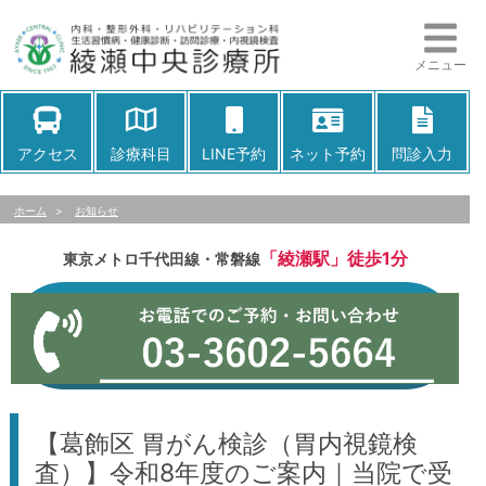
メニュー
アクセス
診療科目
LINE予約
ネット予約
問診入力
ホーム
>
お知らせ
「綾瀬駅」徒歩1分
東京メトロ千代田線・常磐線
【葛飾区 胃がん検診（胃内視鏡検
査）】令和8年度のご案内｜当院で受