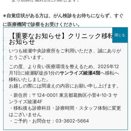
※自覚症状がある方は、がん検診をお待ちにならず、すぐ
に医療機関で診察をお受けください。
【重要なお知らせ】クリニック移転の
閉じる
葛飾区の検診の詳細・最新情報はこちら：
お知らせ
葛飾区「胃がん検診（胃内視鏡検査）」のご案内（外部
いつも綾瀬中央診療所をご利用いただき、誠にありが
サイト）
とうございます。
この度、より良い医療環境を整えるため、2025年12
※本ページは葛飾区の検診案内（令和8年4月時点）に基づいて作成して
月1日に綾瀬駅徒歩1分の
サンライズ綾瀬4階
へ移転へ
移転いたしました。
います。対象条件・申込方法などの正確な詳細は、必ず葛飾区の公式
お越しの際には間違えの内容にお願い申し上げます。
ページをご確認ください。
・新住所：〒124-0001 東京都葛飾区小菅4-10-3 サ
ンライズ綾瀬4F
お知らせ
・移転後も診療科目・診療時間・スタッフ体制に変更
はございません
・ご予約・お問合せ：03-3602-5664