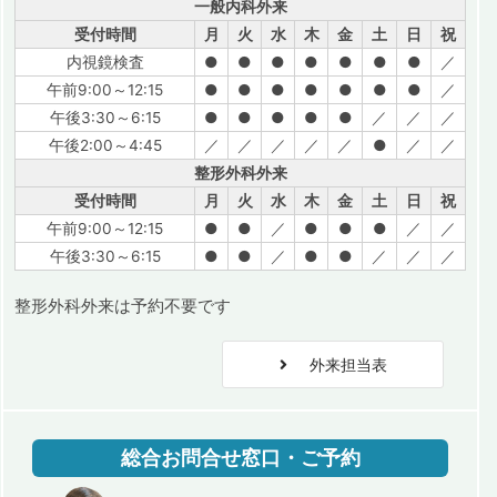
一般内科外来
受付時間
月
火
水
木
金
土
日
祝
内視鏡検査
●
●
●
●
●
●
●
／
午前9:00～12:15
●
●
●
●
●
●
●
／
午後3:30～6:15
●
●
●
●
●
／
／
／
午後2:00～4:45
／
／
／
／
／
●
／
／
整形外科外来
受付時間
月
火
水
木
金
土
日
祝
午前9:00～12:15
●
●
／
●
●
●
／
／
午後3:30～6:15
●
●
／
●
●
／
／
／
整形外科外来は予約不要です
外来担当表
総合お問合せ窓口・ご予約