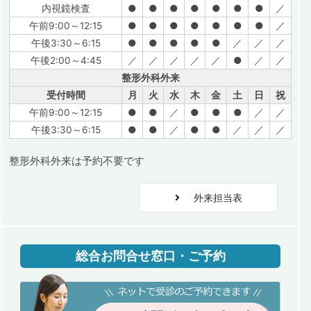
内視鏡検査
●
●
●
●
●
●
●
／
午前9:00～12:15
●
●
●
●
●
●
●
／
午後3:30～6:15
●
●
●
●
●
／
／
／
午後2:00～4:45
／
／
／
／
／
●
／
／
整形外科外来
受付時間
月
火
水
木
金
土
日
祝
午前9:00～12:15
●
●
／
●
●
●
／
／
午後3:30～6:15
●
●
／
●
●
／
／
／
整形外科外来は予約不要です
外来担当表
総合お問合せ窓口・ご予約