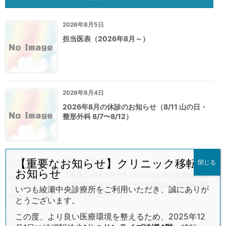
2026年8月5日
担当医表（2026年8月～）
2026年8月4日
2026年8月の休診のお知らせ（8/11 山の日・
整形外科 8/7〜8/12）
2026年7月26日
【重要なお知らせ】クリニック移転の
閉じる
お知らせ
【重要】令和8年8月1日から従来の健康保険証
は使用できません（マイナ保険証・資格確認書
いつも綾瀬中央診療所をご利用いただき、誠にありが
のご準備のお願い）
とうございます。
この度、より良い医療環境を整えるため、2025年12