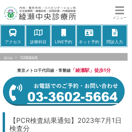
メニュー
アクセス
診療科目
LINE予約
ネット予約
問診入力
ホーム
>
PCR検査結果
「綾瀬駅」徒歩1分
東京メトロ千代田線・常磐線
【PCR検査結果通知】2023年7月1日
検査分