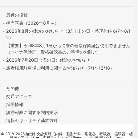
最近の投稿
担当医表（2026年8月～）
2026年8月の休診のお知らせ（8/11 山の日・整形外科 8/7〜8/1
2）
【重要】令和8年8月1日から従来の健康保険証は使用できません
（マイナ保険証・資格確認書のご準備のお願い）
2026年7月20日（海の日）休診のお知らせ
患者様用駐車場ご利用に関するお知らせ（7/1〜12/18）
その他
交通アクセス
採用情報
診療報酬に関する院内掲示
情報セキュリティ基本方針
保険証の提出はこちら
©
2018
-2026
綾瀬中央診療所【内科・整形外科・消化器・呼吸器・循環器・糖
contact@ayase-med.com
尿病・アレルギー・内視鏡・リハビリテーション】綾瀬駅クリニック