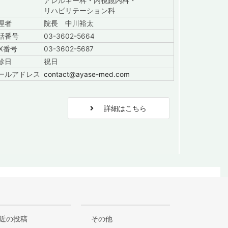
アレルギー科・内視鏡内科・
リハビリテーション科
理者
院長 中川裕太
話番号
03-3602-5664
AX番号
03-3602-5687
診日
祝日
ールアドレス
contact@ayase-med.com
階
詳細はこちら
近の投稿
その他