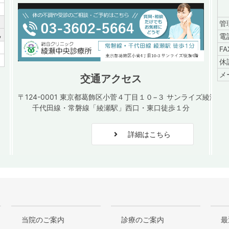
／
管
祝
電
／
F
／
休
メ
交通アクセス
〒124-0001 東京都葛飾区小菅４丁目１０−３ サンライズ綾瀬４
千代田線・常磐線「綾瀬駅」西口・東口徒歩１分
詳細はこちら
当院のご案内
診療のご案内
最