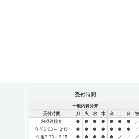
受付時間
一般内科外来
受付時間
月
火
水
木
金
土
日
内視鏡検査
●
●
●
●
●
●
●
午前9:00～12:15
●
●
●
●
●
●
●
午後3:30～6:15
●
●
●
●
●
／
／