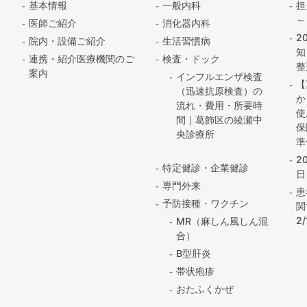
基本情報
一般内科
担
～
医師ご紹介
消化器内科
2
院内・設備ご紹介
生活習慣病
知
連携・紹介医療機関のご
検査・ドック
整
案内
インフルエンザ検査
【
（迅速抗原検査）の
か
流れ・費用・所要時
使
間｜葛飾区の綾瀬中
保
央診療所
準
2
特定健診・企業健診
日
専門外来
患
予防接種・ワクチン
関
2
MR（麻しん風しん混
合）
B型肝炎
帯状疱疹
おたふくかぜ