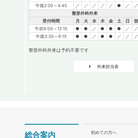
午後2:00～4:45
／
／
／
／
／
●
／
整形外科外来
受付時間
月
火
水
木
金
土
日
午前9:00～12:15
●
●
／
●
●
●
／
午後3:30～6:15
●
●
／
●
●
／
／
整形外科外来は予約不要です
外来担当表
初めての方へ
総合案内