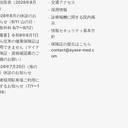
当医表（2026年8月
交通アクセス
）
採用情報
026年8月の休診のお
診療報酬に関する院内掲
らせ（8/11 山の日・
示
形外科 8/7〜8/12）
情報セキュリティ基本方
重要】令和8年8月1日
針
ら従来の健康保険証は
保険証の提出はこちら
用できません（マイナ
contact@ayase-med.c
険証・資格確認書のご
om
備のお願い）
026年7月20日（海の
）休診のお知らせ
者様用駐車場ご利用に
するお知らせ（7/1〜1
/18）