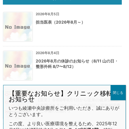
2026年8月5日
担当医表（2026年8月～）
2026年8月4日
2026年8月の休診のお知らせ（8/11 山の日・
整形外科 8/7〜8/12）
2026年7月26日
【重要なお知らせ】クリニック移転の
閉じる
お知らせ
【重要】令和8年8月1日から従来の健康保険証
は使用できません（マイナ保険証・資格確認書
いつも綾瀬中央診療所をご利用いただき、誠にありが
のご準備のお願い）
とうございます。
この度、より良い医療環境を整えるため、2025年12