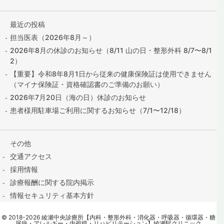
最近の投稿
担当医表（2026年8月～）
2026年8月の休診のお知らせ（8/11 山の日・整形外科 8/7〜8/1
2）
【重要】令和8年8月1日から従来の健康保険証は使用できません
（マイナ保険証・資格確認書のご準備のお願い）
2026年7月20日（海の日）休診のお知らせ
患者様用駐車場ご利用に関するお知らせ（7/1〜12/18）
その他
交通アクセス
採用情報
診療報酬に関する院内掲示
情報セキュリティ基本方針
保険証の提出はこちら
©
2018
-2026
綾瀬中央診療所【内科・整形外科・消化器・呼吸器・循環器・糖
contact@ayase-med.com
尿病・アレルギー・内視鏡・リハビリテーション】綾瀬駅クリニック