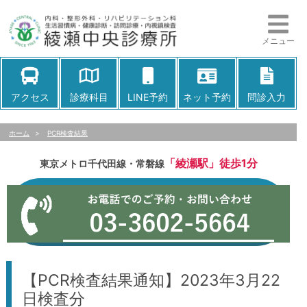
メニュー
アクセス
診療科目
LINE予約
ネット予約
問診入力
ホーム
>
PCR検査結果
「綾瀬駅」徒歩1分
東京メトロ千代田線・常磐線
【PCR検査結果通知】2023年3月22
日検査分