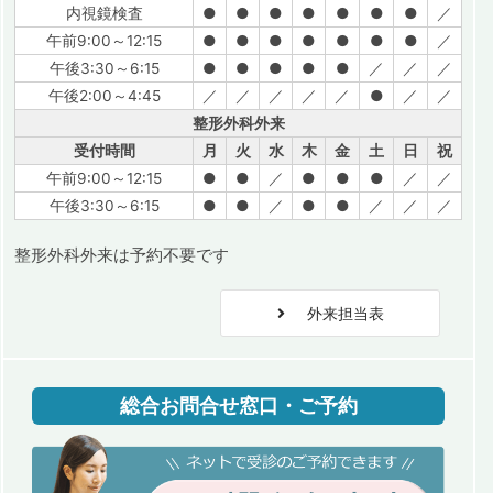
内視鏡検査
●
●
●
●
●
●
●
／
午前9:00～12:15
●
●
●
●
●
●
●
／
午後3:30～6:15
●
●
●
●
●
／
／
／
午後2:00～4:45
／
／
／
／
／
●
／
／
整形外科外来
受付時間
月
火
水
木
金
土
日
祝
午前9:00～12:15
●
●
／
●
●
●
／
／
午後3:30～6:15
●
●
／
●
●
／
／
／
整形外科外来は予約不要です
外来担当表
総合お問合せ窓口・ご予約