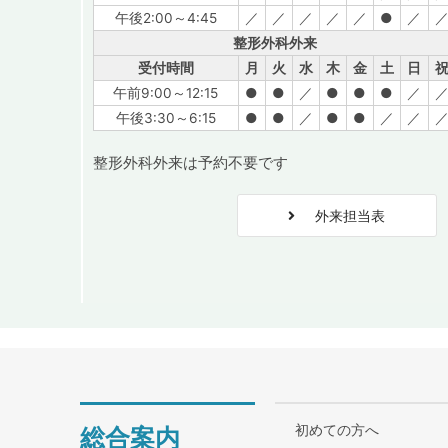
午後2:00～4:45
／
／
／
／
／
●
／
整形外科外来
受付時間
月
火
水
木
金
土
日
午前9:00～12:15
●
●
／
●
●
●
／
午後3:30～6:15
●
●
／
●
●
／
／
整形外科外来は予約不要です
外来担当表
初めての方へ
総合案内