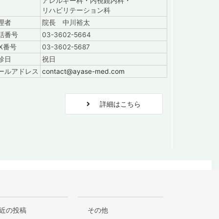
アレルギー科・内視鏡内科・
リハビリテーション科
理者
院長 中川裕太
話番号
03-3602-5664
AX番号
03-3602-5687
診日
祝日
ールアドレス
contact@ayase-med.com
階
詳細はこちら
近の投稿
その他