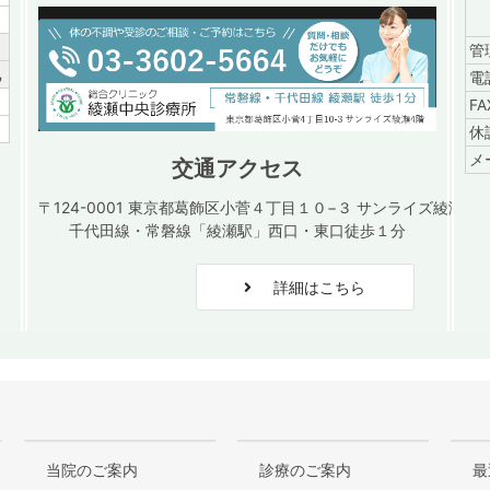
／
管
祝
電
／
F
／
休
メ
交通アクセス
〒124-0001 東京都葛飾区小菅４丁目１０−３ サンライズ綾瀬４
千代田線・常磐線「綾瀬駅」西口・東口徒歩１分
詳細はこちら
当院のご案内
診療のご案内
最