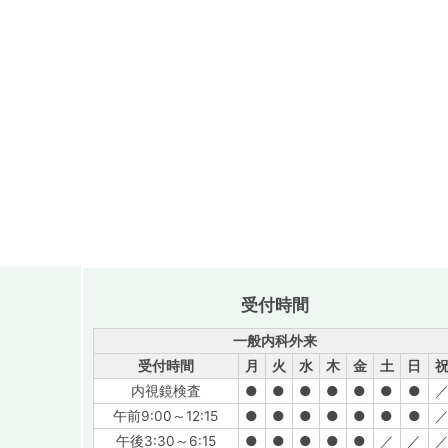
受付時間
一般内科外来
受付時間
月
火
水
木
金
土
日
内視鏡検査
●
●
●
●
●
●
●
午前9:00～12:15
●
●
●
●
●
●
●
午後3:30～6:15
●
●
●
●
●
／
／