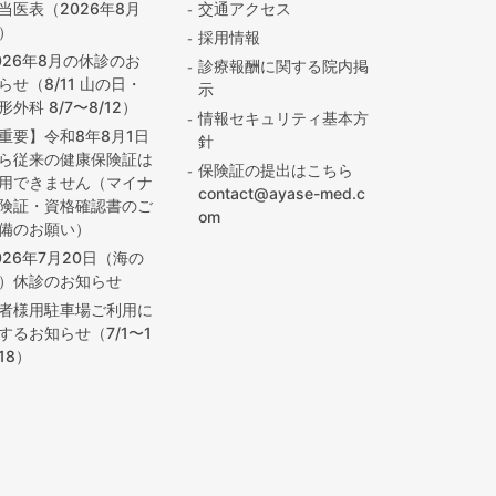
当医表（2026年8月
交通アクセス
）
採用情報
026年8月の休診のお
診療報酬に関する院内掲
らせ（8/11 山の日・
示
形外科 8/7〜8/12）
情報セキュリティ基本方
重要】令和8年8月1日
針
ら従来の健康保険証は
保険証の提出はこちら
用できません（マイナ
contact@ayase-med.c
険証・資格確認書のご
om
備のお願い）
026年7月20日（海の
）休診のお知らせ
者様用駐車場ご利用に
するお知らせ（7/1〜1
/18）