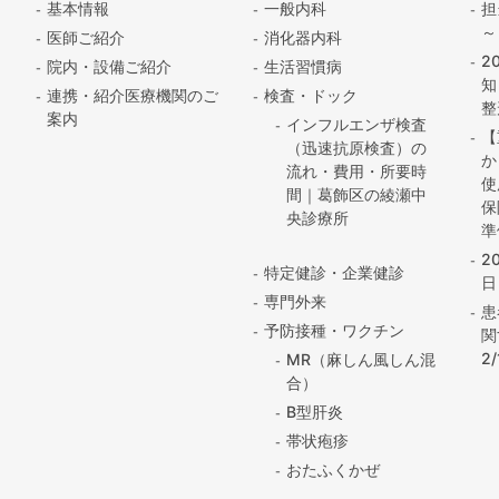
基本情報
一般内科
担
～
医師ご紹介
消化器内科
2
院内・設備ご紹介
生活習慣病
知
連携・紹介医療機関のご
検査・ドック
整
案内
インフルエンザ検査
【
（迅速抗原検査）の
か
流れ・費用・所要時
使
間｜葛飾区の綾瀬中
保
央診療所
準
2
特定健診・企業健診
日
専門外来
患
予防接種・ワクチン
関
2
MR（麻しん風しん混
合）
B型肝炎
帯状疱疹
おたふくかぜ