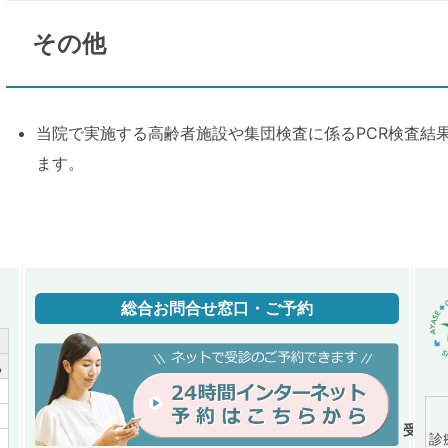
その他
当院で実施する高齢者施設や集団検査に係るPCR検査結
ます。
総合お問合せ窓口・ご予約
祝
／
／
受付時間
診
／