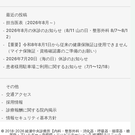
最近の投稿
担当医表（2026年8月～）
2026年8月の休診のお知らせ（8/11 山の日・整形外科 8/7〜8/1
2）
【重要】令和8年8月1日から従来の健康保険証は使用できません
（マイナ保険証・資格確認書のご準備のお願い）
2026年7月20日（海の日）休診のお知らせ
患者様用駐車場ご利用に関するお知らせ（7/1〜12/18）
その他
交通アクセス
採用情報
診療報酬に関する院内掲示
情報セキュリティ基本方針
保険証の提出はこちら
©
2018
-2026
綾瀬中央診療所【内科・整形外科・消化器・呼吸器・循環器・糖
contact@ayase-med.com
尿病・アレルギー・内視鏡・リハビリテーション】綾瀬駅クリニック