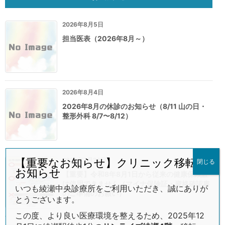
2026年8月5日
担当医表（2026年8月～）
2026年8月4日
2026年8月の休診のお知らせ（8/11 山の日・
整形外科 8/7〜8/12）
2026年7月26日
【重要なお知らせ】クリニック移転の
閉じる
お知らせ
【重要】令和8年8月1日から従来の健康保険証
は使用できません（マイナ保険証・資格確認書
いつも綾瀬中央診療所をご利用いただき、誠にありが
のご準備のお願い）
とうございます。
この度、より良い医療環境を整えるため、2025年12