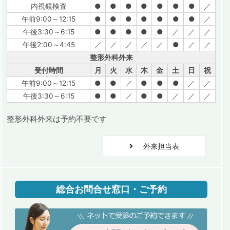
内視鏡検査
●
●
●
●
●
●
●
／
午前9:00～12:15
●
●
●
●
●
●
●
／
午後3:30～6:15
●
●
●
●
●
／
／
／
午後2:00～4:45
／
／
／
／
／
●
／
／
整形外科外来
受付時間
月
火
水
木
金
土
日
祝
午前9:00～12:15
●
●
／
●
●
●
／
／
午後3:30～6:15
●
●
／
●
●
／
／
／
整形外科外来は予約不要です
外来担当表
総合お問合せ窓口・ご予約