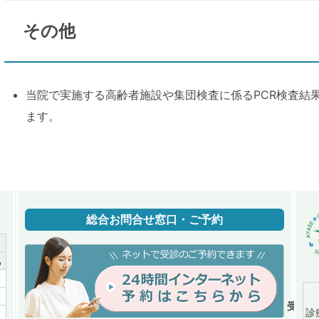
その他
当院で実施する高齢者施設や集団検査に係るPCR検査結
ます。
総合お問合せ窓口・ご予約
祝
／
／
受付時間
診
／