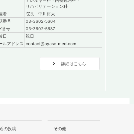
アレルギー科・内視鏡内科・
リハビリテーション科
理者
院長 中川裕太
話番号
03-3602-5664
AX番号
03-3602-5687
診日
祝日
ールアドレス
contact@ayase-med.com
階
詳細はこちら
近の投稿
その他