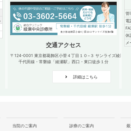
／
管
祝
電
／
F
／
休
メ
交通アクセス
〒124-0001 東京都葛飾区小菅４丁目１０−３ サンライズ綾瀬４
千代田線・常磐線「綾瀬駅」西口・東口徒歩１分
詳細はこちら
当院のご案内
診療のご案内
最