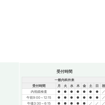
受付時間
一般内科外来
受付時間
月
火
水
木
金
土
日
内視鏡検査
●
●
●
●
●
●
●
午前9:00～12:15
●
●
●
●
●
●
●
午後3:30～6:15
●
●
●
●
●
／
／