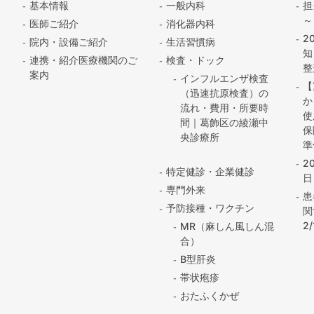
基本情報
一般内科
担
～
医師ご紹介
消化器内科
2
院内・設備ご紹介
生活習慣病
知
連携・紹介医療機関のご
検査・ドック
整
案内
インフルエンザ検査
【
（迅速抗原検査）の
か
流れ・費用・所要時
使
間｜葛飾区の綾瀬中
保
央診療所
準
2
特定健診・企業健診
日
専門外来
患
予防接種・ワクチン
関
2
MR（麻しん風しん混
合）
B型肝炎
帯状疱疹
おたふくかぜ