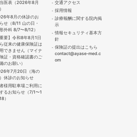
当医表（2026年8月
交通アクセス
）
採用情報
026年8月の休診のお
診療報酬に関する院内掲
らせ（8/11 山の日・
示
形外科 8/7〜8/12）
情報セキュリティ基本方
重要】令和8年8月1日
針
ら従来の健康保険証は
保険証の提出はこちら
用できません（マイナ
contact@ayase-med.c
険証・資格確認書のご
om
備のお願い）
026年7月20日（海の
）休診のお知らせ
者様用駐車場ご利用に
するお知らせ（7/1〜1
/18）