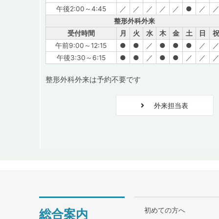
午後2:00～4:45
／
／
／
／
／
●
／
整形外科外来
受付時間
月
火
水
木
金
土
日
午前9:00～12:15
●
●
／
●
●
●
／
午後3:30～6:15
●
●
／
●
●
／
／
整形外科外来は予約不要です
外来担当表
初めての方へ
総合案内