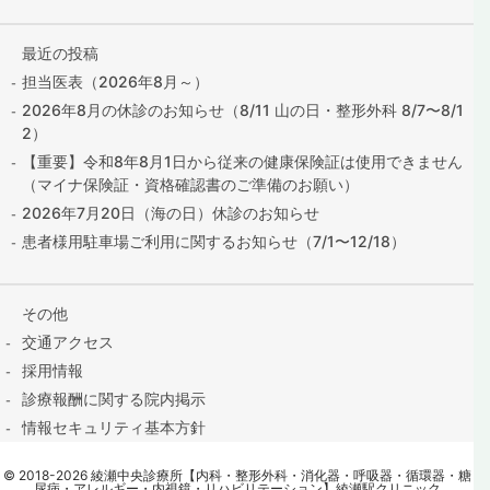
最近の投稿
担当医表（2026年8月～）
2026年8月の休診のお知らせ（8/11 山の日・整形外科 8/7〜8/1
2）
【重要】令和8年8月1日から従来の健康保険証は使用できません
（マイナ保険証・資格確認書のご準備のお願い）
2026年7月20日（海の日）休診のお知らせ
患者様用駐車場ご利用に関するお知らせ（7/1〜12/18）
その他
交通アクセス
採用情報
診療報酬に関する院内掲示
情報セキュリティ基本方針
保険証の提出はこちら
©
2018
-2026
綾瀬中央診療所【内科・整形外科・消化器・呼吸器・循環器・糖
contact@ayase-med.com
尿病・アレルギー・内視鏡・リハビリテーション】綾瀬駅クリニック