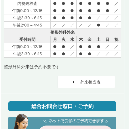
内視鏡検査
●
●
●
●
●
●
●
／
午前9:00～12:15
●
●
●
●
●
●
●
／
午後3:30～6:15
●
●
●
●
●
／
／
／
午後2:00～4:45
／
／
／
／
／
●
／
／
整形外科外来
受付時間
月
火
水
木
金
土
日
祝
午前9:00～12:15
●
●
／
●
●
●
／
／
午後3:30～6:15
●
●
／
●
●
／
／
／
整形外科外来は予約不要です
外来担当表
総合お問合せ窓口・ご予約