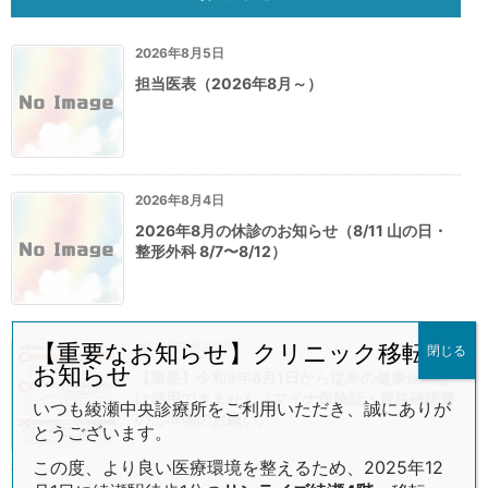
2026年8月5日
担当医表（2026年8月～）
2026年8月4日
2026年8月の休診のお知らせ（8/11 山の日・
整形外科 8/7〜8/12）
2026年7月26日
【重要なお知らせ】クリニック移転の
閉じる
お知らせ
【重要】令和8年8月1日から従来の健康保険証
は使用できません（マイナ保険証・資格確認書
いつも綾瀬中央診療所をご利用いただき、誠にありが
のご準備のお願い）
とうございます。
この度、より良い医療環境を整えるため、2025年12