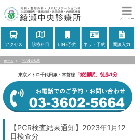
メニュー
アクセス
診療科目
LINE予約
ネット予約
問診入力
ホーム
>
PCR検査結果
「綾瀬駅」徒歩1分
東京メトロ千代田線・常磐線
【PCR検査結果通知】2023年1月12
日検査分