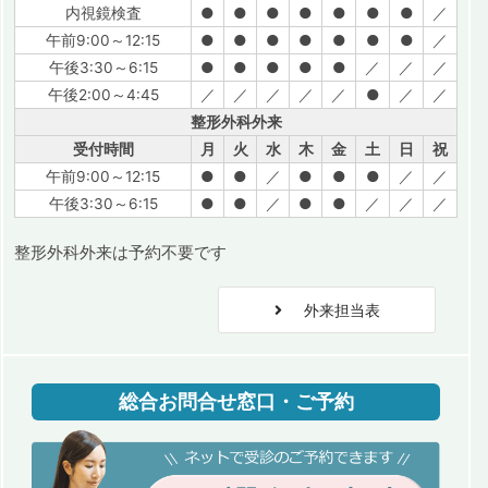
内視鏡検査
●
●
●
●
●
●
●
／
午前9:00～12:15
●
●
●
●
●
●
●
／
午後3:30～6:15
●
●
●
●
●
／
／
／
午後2:00～4:45
／
／
／
／
／
●
／
／
整形外科外来
受付時間
月
火
水
木
金
土
日
祝
午前9:00～12:15
●
●
／
●
●
●
／
／
午後3:30～6:15
●
●
／
●
●
／
／
／
整形外科外来は予約不要です
外来担当表
総合お問合せ窓口・ご予約