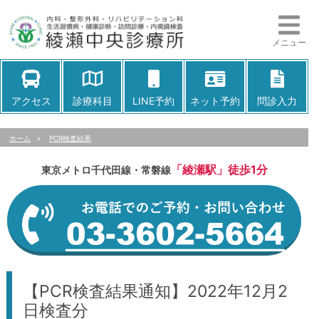
メニュー
アクセス
診療科目
LINE予約
ネット予約
問診入力
ホーム
>
PCR検査結果
「綾瀬駅」徒歩1分
東京メトロ千代田線・常磐線
【PCR検査結果通知】2022年12月2
日検査分