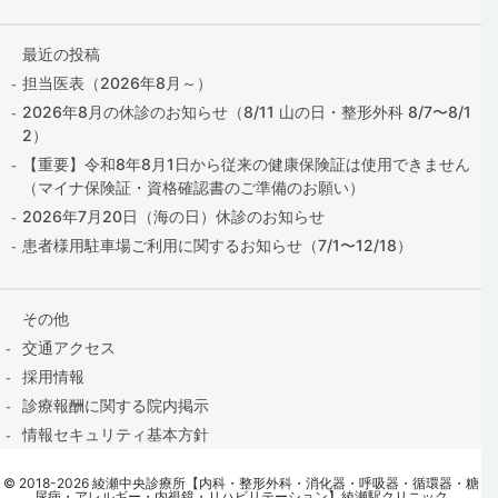
最近の投稿
担当医表（2026年8月～）
2026年8月の休診のお知らせ（8/11 山の日・整形外科 8/7〜8/1
2）
【重要】令和8年8月1日から従来の健康保険証は使用できません
（マイナ保険証・資格確認書のご準備のお願い）
2026年7月20日（海の日）休診のお知らせ
患者様用駐車場ご利用に関するお知らせ（7/1〜12/18）
その他
交通アクセス
採用情報
診療報酬に関する院内掲示
情報セキュリティ基本方針
保険証の提出はこちら
©
2018
-2026
綾瀬中央診療所【内科・整形外科・消化器・呼吸器・循環器・糖
contact@ayase-med.com
尿病・アレルギー・内視鏡・リハビリテーション】綾瀬駅クリニック