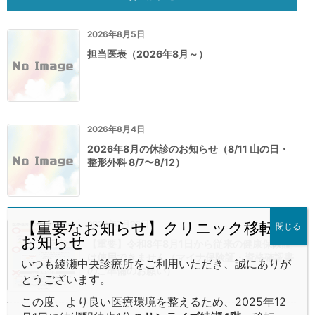
2026年8月5日
担当医表（2026年8月～）
2026年8月4日
2026年8月の休診のお知らせ（8/11 山の日・
整形外科 8/7〜8/12）
2026年7月26日
【重要なお知らせ】クリニック移転の
閉じる
お知らせ
【重要】令和8年8月1日から従来の健康保険証
は使用できません（マイナ保険証・資格確認書
いつも綾瀬中央診療所をご利用いただき、誠にありが
のご準備のお願い）
とうございます。
この度、より良い医療環境を整えるため、2025年12