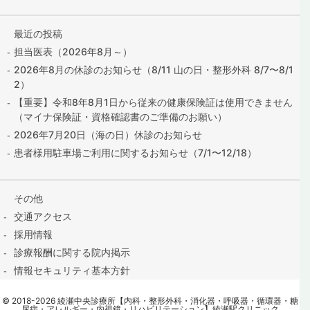
最近の投稿
担当医表（2026年8月～）
2026年8月の休診のお知らせ（8/11 山の日・整形外科 8/7〜8/1
2）
【重要】令和8年8月1日から従来の健康保険証は使用できません
（マイナ保険証・資格確認書のご準備のお願い）
2026年7月20日（海の日）休診のお知らせ
患者様用駐車場ご利用に関するお知らせ（7/1〜12/18）
その他
交通アクセス
採用情報
診療報酬に関する院内掲示
情報セキュリティ基本方針
保険証の提出はこちら
©
2018
-2026
綾瀬中央診療所【内科・整形外科・消化器・呼吸器・循環器・糖
contact@ayase-med.com
尿病・アレルギー・内視鏡・リハビリテーション】綾瀬駅クリニック