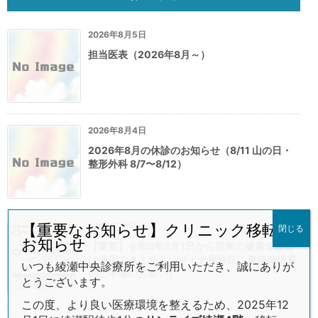
2026年8月5日
担当医表（2026年8月～）
2026年8月4日
2026年8月の休診のお知らせ（8/11 山の日・
整形外科 8/7〜8/12）
2026年7月26日
【重要なお知らせ】クリニック移転の
閉じる
お知らせ
【重要】令和8年8月1日から従来の健康保険証
は使用できません（マイナ保険証・資格確認書
いつも綾瀬中央診療所をご利用いただき、誠にありが
のご準備のお願い）
とうございます。
この度、より良い医療環境を整えるため、2025年12