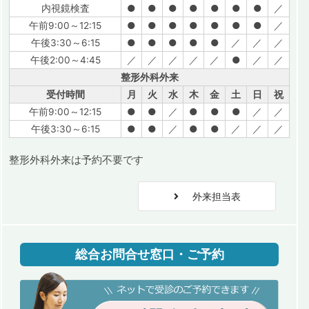
内視鏡検査
●
●
●
●
●
●
●
／
午前9:00～12:15
●
●
●
●
●
●
●
／
午後3:30～6:15
●
●
●
●
●
／
／
／
午後2:00～4:45
／
／
／
／
／
●
／
／
整形外科外来
受付時間
月
火
水
木
金
土
日
祝
午前9:00～12:15
●
●
／
●
●
●
／
／
午後3:30～6:15
●
●
／
●
●
／
／
／
整形外科外来は予約不要です
外来担当表
総合お問合せ窓口・ご予約