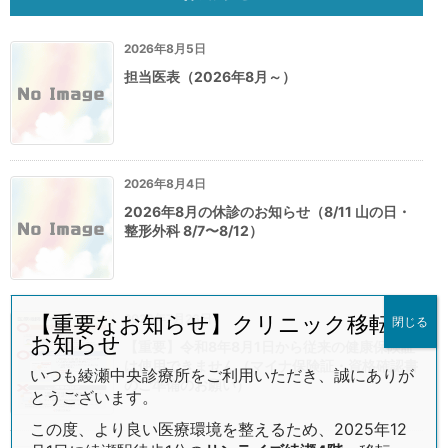
2026年8月5日
担当医表（2026年8月～）
2026年8月4日
2026年8月の休診のお知らせ（8/11 山の日・
整形外科 8/7〜8/12）
2026年7月26日
【重要なお知らせ】クリニック移転の
閉じる
お知らせ
【重要】令和8年8月1日から従来の健康保険証
は使用できません（マイナ保険証・資格確認書
いつも綾瀬中央診療所をご利用いただき、誠にありが
のご準備のお願い）
とうございます。
この度、より良い医療環境を整えるため、2025年12