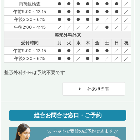
内視鏡検査
●
●
●
●
●
●
●
／
午前9:00～12:15
●
●
●
●
●
●
●
／
午後3:30～6:15
●
●
●
●
●
／
／
／
午後2:00～4:45
／
／
／
／
／
●
／
／
整形外科外来
受付時間
月
火
水
木
金
土
日
祝
午前9:00～12:15
●
●
／
●
●
●
／
／
午後3:30～6:15
●
●
／
●
●
／
／
／
整形外科外来は予約不要です
外来担当表
総合お問合せ窓口・ご予約