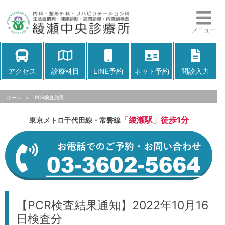
メニュー
アクセス
診療科目
LINE予約
ネット予約
問診入力
ホーム
>
PCR検査結果
「綾瀬駅」徒歩1分
東京メトロ千代田線・常磐線
【PCR検査結果通知】2022年10月16
日検査分