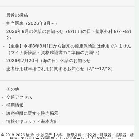
最近の投稿
担当医表（2026年8月～）
2026年8月の休診のお知らせ（8/11 山の日・整形外科 8/7〜8/1
2）
【重要】令和8年8月1日から従来の健康保険証は使用できません
（マイナ保険証・資格確認書のご準備のお願い）
2026年7月20日（海の日）休診のお知らせ
患者様用駐車場ご利用に関するお知らせ（7/1〜12/18）
その他
交通アクセス
採用情報
診療報酬に関する院内掲示
情報セキュリティ基本方針
保険証の提出はこちら
©
2018
-2026
綾瀬中央診療所【内科・整形外科・消化器・呼吸器・循環器・糖
contact@ayase-med.com
尿病・アレルギー・内視鏡・リハビリテーション】綾瀬駅クリニック