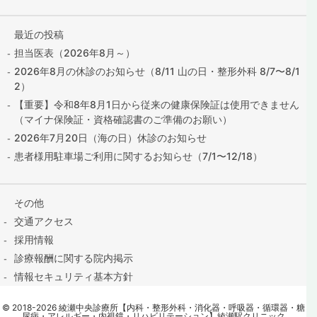
最近の投稿
担当医表（2026年8月～）
2026年8月の休診のお知らせ（8/11 山の日・整形外科 8/7〜8/1
2）
【重要】令和8年8月1日から従来の健康保険証は使用できません
（マイナ保険証・資格確認書のご準備のお願い）
2026年7月20日（海の日）休診のお知らせ
患者様用駐車場ご利用に関するお知らせ（7/1〜12/18）
その他
交通アクセス
採用情報
診療報酬に関する院内掲示
情報セキュリティ基本方針
保険証の提出はこちら
©
2018
-2026
綾瀬中央診療所【内科・整形外科・消化器・呼吸器・循環器・糖
contact@ayase-med.com
尿病・アレルギー・内視鏡・リハビリテーション】綾瀬駅クリニック