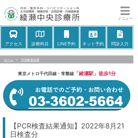
メニュー
アクセス
診療科目
LINE予約
ネット予約
問診入力
ホーム
>
PCR検査結果
「綾瀬駅」徒歩1分
東京メトロ千代田線・常磐線
【PCR検査結果通知】2022年8月21
日検査分