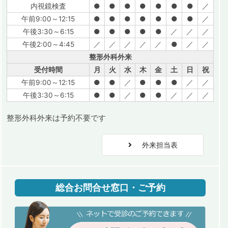
内視鏡検査
●
●
●
●
●
●
●
／
午前9:00～12:15
●
●
●
●
●
●
●
／
午後3:30～6:15
●
●
●
●
●
／
／
／
午後2:00～4:45
／
／
／
／
／
●
／
／
整形外科外来
受付時間
月
火
水
木
金
土
日
祝
午前9:00～12:15
●
●
／
●
●
●
／
／
午後3:30～6:15
●
●
／
●
●
／
／
／
整形外科外来は予約不要です
外来担当表
総合お問合せ窓口・ご予約