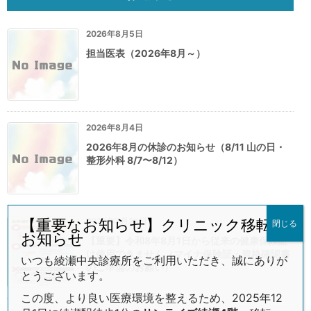
2026年8月5日
担当医表（2026年8月～）
2026年8月4日
2026年8月の休診のお知らせ（8/11 山の日・
整形外科 8/7〜8/12）
2026年7月26日
【重要なお知らせ】クリニック移転の
閉じる
お知らせ
【重要】令和8年8月1日から従来の健康保険証
は使用できません（マイナ保険証・資格確認書
いつも綾瀬中央診療所をご利用いただき、誠にありが
のご準備のお願い）
とうございます。
この度、より良い医療環境を整えるため、2025年12