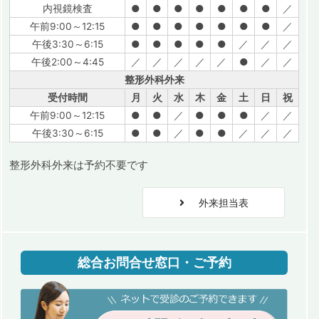
内視鏡検査
●
●
●
●
●
●
●
／
午前9:00～12:15
●
●
●
●
●
●
●
／
午後3:30～6:15
●
●
●
●
●
／
／
／
午後2:00～4:45
／
／
／
／
／
●
／
／
整形外科外来
受付時間
月
火
水
木
金
土
日
祝
午前9:00～12:15
●
●
／
●
●
●
／
／
午後3:30～6:15
●
●
／
●
●
／
／
／
整形外科外来は予約不要です
外来担当表
総合お問合せ窓口・ご予約