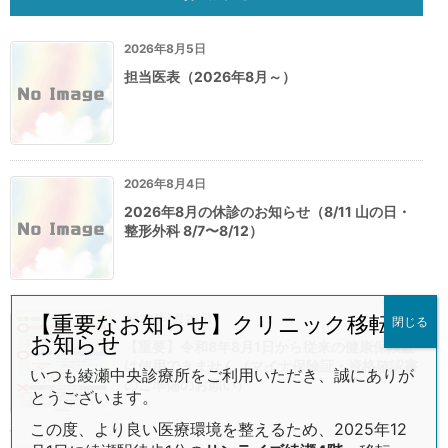
2026年8月5日
担当医表（2026年8月～）
2026年8月4日
2026年8月の休診のお知らせ（8/11 山の日・
整形外科 8/7〜8/12）
2026年7月26日
【重要なお知らせ】クリニック移転の
閉じる
お知らせ
【重要】令和8年8月1日から従来の健康保険証
は使用できません（マイナ保険証・資格確認書
いつも綾瀬中央診療所をご利用いただき、誠にありが
のご準備のお願い）
とうございます。
この度、より良い医療環境を整えるため、2025年12