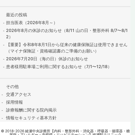
最近の投稿
担当医表（2026年8月～）
2026年8月の休診のお知らせ（8/11 山の日・整形外科 8/7〜8/1
2）
【重要】令和8年8月1日から従来の健康保険証は使用できません
（マイナ保険証・資格確認書のご準備のお願い）
2026年7月20日（海の日）休診のお知らせ
患者様用駐車場ご利用に関するお知らせ（7/1〜12/18）
その他
交通アクセス
採用情報
診療報酬に関する院内掲示
情報セキュリティ基本方針
保険証の提出はこちら
©
2018
-2026
綾瀬中央診療所【内科・整形外科・消化器・呼吸器・循環器・糖
contact@ayase-med.com
尿病・アレルギー・内視鏡・リハビリテーション】綾瀬駅クリニック