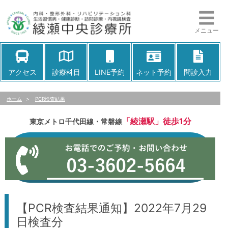
メニュー
アクセス
診療科目
LINE予約
ネット予約
問診入力
ホーム
>
PCR検査結果
「綾瀬駅」徒歩1分
東京メトロ千代田線・常磐線
【PCR検査結果通知】2022年7月29
日検査分