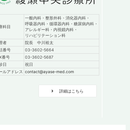
一般内科・整形外科・消化器内科・
呼吸器内科・循環器内科・糖尿病内科・
：診察日9:00～18:15（土は16:45、日は12:15まで）
療科目
アレルギー科・内視鏡内科・
リハビリテーション科
理者
院長 中川裕太
話番号
03-3602-5664
AX番号
03-3602-5687
診日
祝日
ールアドレス
contact@ayase-med.com
階
詳細はこちら