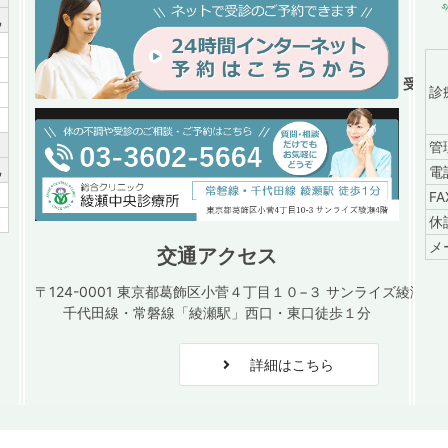
祝
／
／
受付時間
診
／
／
管
祝
電
／
F
／
休
メ
交通アクセス
〒124-0001 東京都葛飾区小菅４丁目１０−３ サンライズ綾瀬４
千代田線・常磐線「綾瀬駅」西口・東口徒歩１分
詳細はこちら