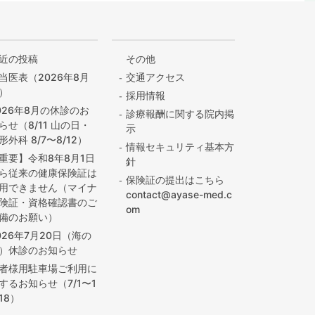
近の投稿
その他
当医表（2026年8月
交通アクセス
）
採用情報
026年8月の休診のお
診療報酬に関する院内掲
らせ（8/11 山の日・
示
形外科 8/7〜8/12）
情報セキュリティ基本方
重要】令和8年8月1日
針
ら従来の健康保険証は
保険証の提出はこちら
用できません（マイナ
contact@ayase-med.c
険証・資格確認書のご
om
備のお願い）
026年7月20日（海の
）休診のお知らせ
者様用駐車場ご利用に
するお知らせ（7/1〜1
/18）