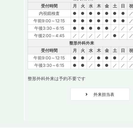
受付時間
月
火
水
木
金
土
日
内視鏡検査
●
●
●
●
●
●
●
午前9:00～12:15
●
●
●
●
●
●
●
午後3:30～6:15
●
●
●
●
●
／
／
午後2:00～4:45
／
／
／
／
／
●
／
整形外科外来
受付時間
月
火
水
木
金
土
日
午前9:00～12:15
●
●
／
●
●
●
／
午後3:30～6:15
●
●
／
●
●
／
／
整形外科外来は予約不要です
外来担当表