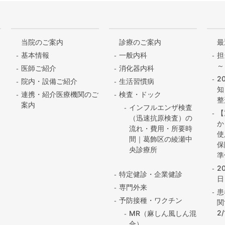
当院のご案内
診療のご案内
最
基本情報
一般内科
担
～
医師ご紹介
消化器内科
2
院内・設備ご紹介
生活習慣病
知
連携・紹介医療機関のご
検査・ドック
整
案内
インフルエンザ検査
【
（迅速抗原検査）の
か
流れ・費用・所要時
使
間｜葛飾区の綾瀬中
保
央診療所
準
2
特定健診・企業健診
日
専門外来
患
予防接種・ワクチン
関
2
MR（麻しん風しん混
合）