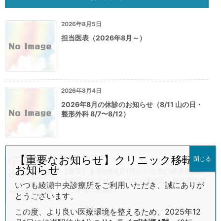
2026年8月5日
担当医表（2026年8月～）
2026年8月4日
2026年8月の休診のお知らせ（8/11 山の日・
整形外科 8/7〜8/12）
2026年7月26日
【重要なお知らせ】クリニック移転の
閉じる
お知らせ
【重要】令和8年8月1日から従来の健康保険証
は使用できません（マイナ保険証・資格確認書
いつも綾瀬中央診療所をご利用いただき、誠にありが
のご準備のお願い）
とうございます。
この度、より良い医療環境を整えるため、2025年12