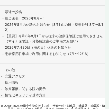
最近の投稿
担当医表（2026年8月～）
2026年8月の休診のお知らせ（8/11 山の日・整形外科 8/7〜8/1
2）
【重要】令和8年8月1日から従来の健康保険証は使用できません
（マイナ保険証・資格確認書のご準備のお願い）
2026年7月20日（海の日）休診のお知らせ
患者様用駐車場ご利用に関するお知らせ（7/1〜12/18）
その他
交通アクセス
採用情報
診療報酬に関する院内掲示
情報セキュリティ基本方針
保険証の提出はこちら
©
2018
-2026
綾瀬中央診療所【内科・整形外科・消化器・呼吸器・循環器・糖
contact@ayase-med.com
尿病・アレルギー・内視鏡・リハビリテーション】綾瀬駅クリニック