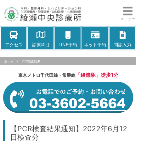
メニュー
アクセス
診療科目
LINE予約
ネット予約
問診入力
ホーム
>
PCR検査結果
「綾瀬駅」徒歩1分
東京メトロ千代田線・常磐線
【PCR検査結果通知】2022年6月12
日検査分