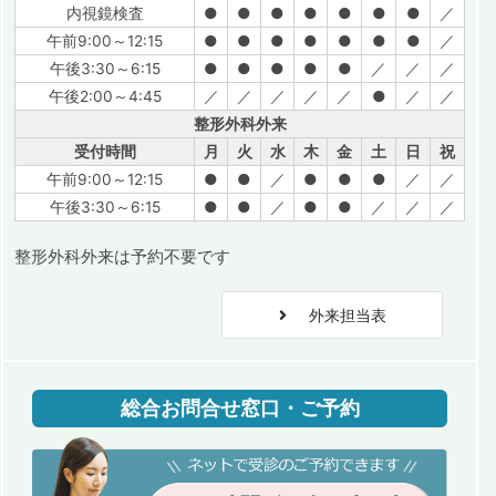
内視鏡検査
●
●
●
●
●
●
●
／
午前9:00～12:15
●
●
●
●
●
●
●
／
午後3:30～6:15
●
●
●
●
●
／
／
／
午後2:00～4:45
／
／
／
／
／
●
／
／
整形外科外来
受付時間
月
火
水
木
金
土
日
祝
午前9:00～12:15
●
●
／
●
●
●
／
／
午後3:30～6:15
●
●
／
●
●
／
／
／
整形外科外来は予約不要です
外来担当表
総合お問合せ窓口・ご予約