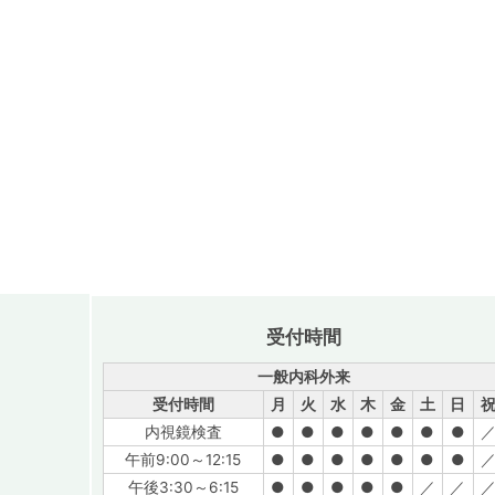
受付時間
一般内科外来
受付時間
月
火
水
木
金
土
日
内視鏡検査
●
●
●
●
●
●
●
午前9:00～12:15
●
●
●
●
●
●
●
午後3:30～6:15
●
●
●
●
●
／
／