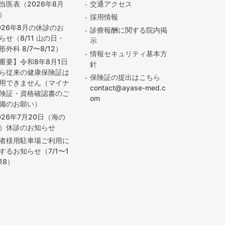
当医表（2026年8月
交通アクセス
）
採用情報
026年8月の休診のお
診療報酬に関する院内掲
らせ（8/11 山の日・
示
形外科 8/7〜8/12）
情報セキュリティ基本方
重要】令和8年8月1日
針
ら従来の健康保険証は
保険証の提出はこちら
用できません（マイナ
contact@ayase-med.c
険証・資格確認書のご
om
備のお願い）
026年7月20日（海の
）休診のお知らせ
者様用駐車場ご利用に
するお知らせ（7/1〜1
/18）