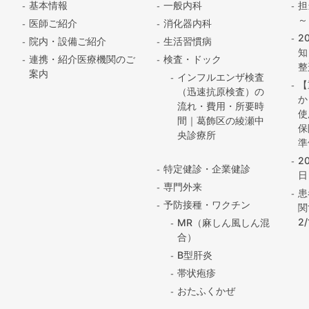
基本情報
一般内科
担
～
医師ご紹介
消化器内科
2
院内・設備ご紹介
生活習慣病
知
連携・紹介医療機関のご
検査・ドック
整
案内
インフルエンザ検査
【
（迅速抗原検査）の
か
流れ・費用・所要時
使
間｜葛飾区の綾瀬中
保
央診療所
準
2
特定健診・企業健診
日
専門外来
患
予防接種・ワクチン
関
2
MR（麻しん風しん混
合）
B型肝炎
帯状疱疹
おたふくかぜ