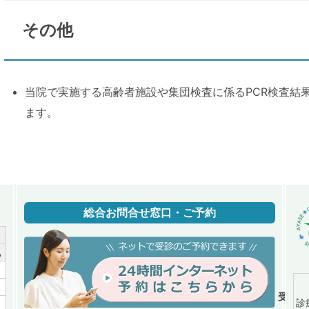
その他
当院で実施する高齢者施設や集団検査に係るPCR検査結
ます。
総合お問合せ窓口・ご予約
祝
／
／
受付時間
診
／