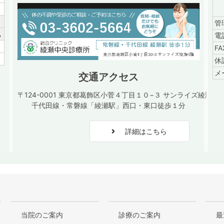
／
管
祝
電
／
F
／
休
メ
交通アクセス
〒124-0001 東京都葛飾区小菅４丁目１０−３ サンライズ綾瀬４
千代田線・常磐線「綾瀬駅」西口・東口徒歩１分
詳細はこちら
当院のご案内
診療のご案内
最