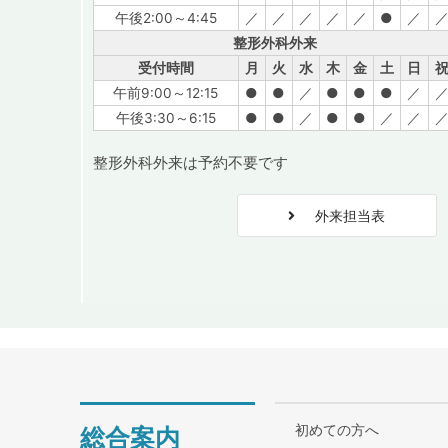
午後2:00～4:45
／
／
／
／
／
●
／
整形外科外来
受付時間
月
火
水
木
金
土
日
午前9:00～12:15
●
●
／
●
●
●
／
午後3:30～6:15
●
●
／
●
●
／
／
整形外科外来は予約不要です
外来担当表
初めての方へ
総合案内