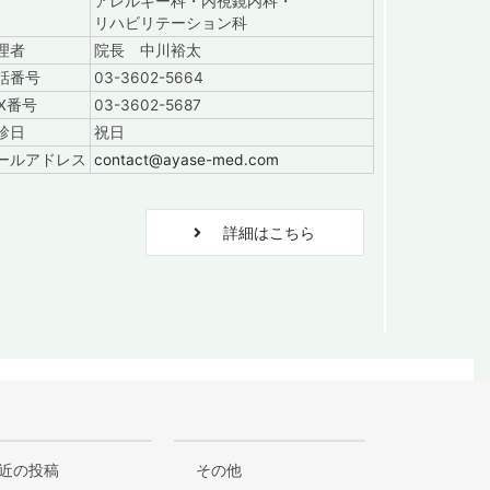
アレルギー科・内視鏡内科・
リハビリテーション科
理者
院長 中川裕太
話番号
03-3602-5664
AX番号
03-3602-5687
診日
祝日
ールアドレス
contact@ayase-med.com
階
詳細はこちら
近の投稿
その他