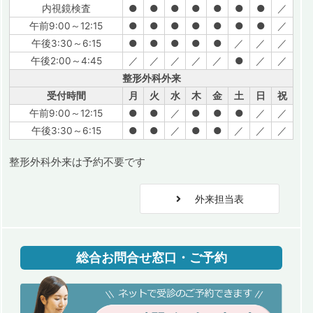
内視鏡検査
●
●
●
●
●
●
●
／
午前9:00～12:15
●
●
●
●
●
●
●
／
午後3:30～6:15
●
●
●
●
●
／
／
／
午後2:00～4:45
／
／
／
／
／
●
／
／
整形外科外来
受付時間
月
火
水
木
金
土
日
祝
午前9:00～12:15
●
●
／
●
●
●
／
／
午後3:30～6:15
●
●
／
●
●
／
／
／
整形外科外来は予約不要です
外来担当表
総合お問合せ窓口・ご予約