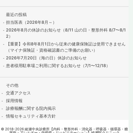
最近の投稿
担当医表（2026年8月～）
2026年8月の休診のお知らせ（8/11 山の日・整形外科 8/7〜8/1
2）
【重要】令和8年8月1日から従来の健康保険証は使用できません
（マイナ保険証・資格確認書のご準備のお願い）
2026年7月20日（海の日）休診のお知らせ
患者様用駐車場ご利用に関するお知らせ（7/1〜12/18）
その他
交通アクセス
採用情報
診療報酬に関する院内掲示
情報セキュリティ基本方針
保険証の提出はこちら
©
2018
-2026
綾瀬中央診療所【内科・整形外科・消化器・呼吸器・循環器・糖
contact@ayase-med.com
尿病・アレルギー・内視鏡・リハビリテーション】綾瀬駅クリニック