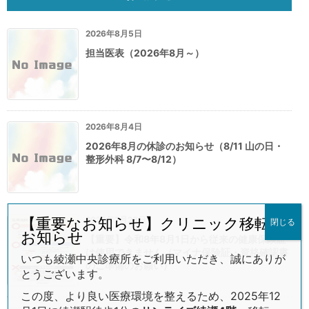
2026年8月5日
担当医表（2026年8月～）
2026年8月4日
2026年8月の休診のお知らせ（8/11 山の日・
整形外科 8/7〜8/12）
2026年7月26日
【重要なお知らせ】クリニック移転の
閉じる
お知らせ
【重要】令和8年8月1日から従来の健康保険証
は使用できません（マイナ保険証・資格確認書
いつも綾瀬中央診療所をご利用いただき、誠にありが
のご準備のお願い）
とうございます。
この度、より良い医療環境を整えるため、2025年12