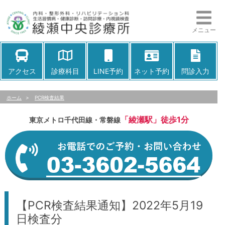
メニュー
アクセス
診療科目
LINE予約
ネット予約
問診入力
ホーム
>
PCR検査結果
「綾瀬駅」徒歩1分
東京メトロ千代田線・常磐線
【PCR検査結果通知】2022年5月19
日検査分