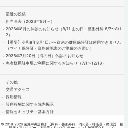
最近の投稿
担当医表（2026年8月～）
2026年8月の休診のお知らせ（8/11 山の日・整形外科 8/7〜8/1
2）
【重要】令和8年8月1日から従来の健康保険証は使用できません
（マイナ保険証・資格確認書のご準備のお願い）
2026年7月20日（海の日）休診のお知らせ
患者様用駐車場ご利用に関するお知らせ（7/1〜12/18）
その他
交通アクセス
採用情報
診療報酬に関する院内掲示
情報セキュリティ基本方針
保険証の提出はこちら
©
2018
-2026
綾瀬中央診療所【内科・整形外科・消化器・呼吸器・循環器・糖
contact@ayase-med.com
尿病・アレルギー・内視鏡・リハビリテーション】綾瀬駅クリニック