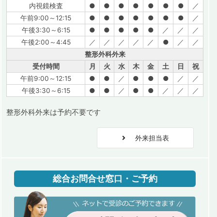
内視鏡検査
●
●
●
●
●
●
●
／
午前9:00～12:15
●
●
●
●
●
●
●
／
午後3:30～6:15
●
●
●
●
●
／
／
／
午後2:00～4:45
／
／
／
／
／
●
／
／
整形外科外来
受付時間
月
火
水
木
金
土
日
祝
午前9:00～12:15
●
●
／
●
●
●
／
／
午後3:30～6:15
●
●
／
●
●
／
／
／
整形外科外来は予約不要です
外来担当表
総合お問合せ窓口・ご予約