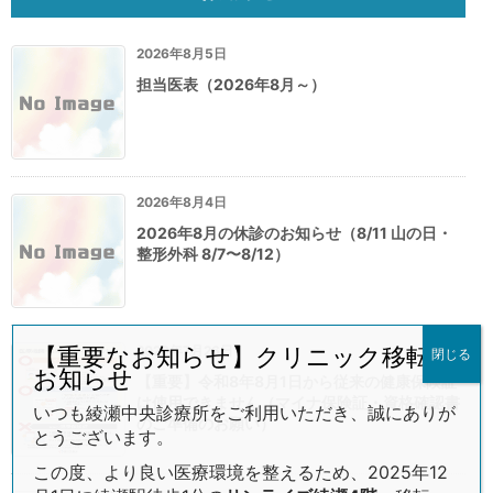
2026年8月5日
担当医表（2026年8月～）
2026年8月4日
2026年8月の休診のお知らせ（8/11 山の日・
整形外科 8/7〜8/12）
2026年7月26日
【重要なお知らせ】クリニック移転の
閉じる
お知らせ
【重要】令和8年8月1日から従来の健康保険証
は使用できません（マイナ保険証・資格確認書
いつも綾瀬中央診療所をご利用いただき、誠にありが
のご準備のお願い）
とうございます。
この度、より良い医療環境を整えるため、2025年12