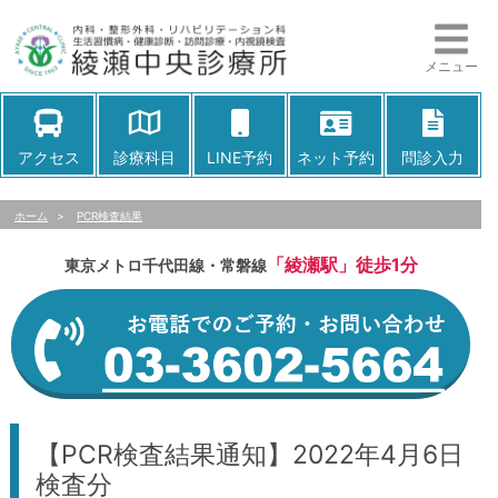
メニュー
アクセス
診療科目
LINE予約
ネット予約
問診入力
ホーム
>
PCR検査結果
「綾瀬駅」徒歩1分
東京メトロ千代田線・常磐線
【PCR検査結果通知】2022年4月6日
検査分