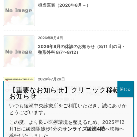
担当医表（2026年8月～）
2026年8月4日
2026年8月の休診のお知らせ（8/11 山の日・
整形外科 8/7〜8/12）
2026年7月26日
【重要】令和8年8月1日から従来の健康保険証
【重要なお知らせ】クリニック移転の
閉じる
は使用できません（マイナ保険証・資格確認書
お知らせ
のご準備のお願い）
いつも綾瀬中央診療所をご利用いただき、誠にありが
とうございます。
2026年7月13日
この度、より良い医療環境を整えるため、2025年12
月1日に綾瀬駅徒歩1分の
サンライズ綾瀬4階
へ移転へ
2026年7月20日（海の日）休診のお知らせ
移転いたしました。