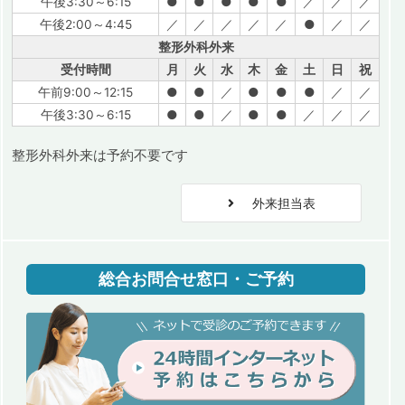
午後3:30～6:15
●
●
●
●
●
／
／
／
午後2:00～4:45
／
／
／
／
／
●
／
／
整形外科外来
受付時間
月
火
水
木
金
土
日
祝
午前9:00～12:15
●
●
／
●
●
●
／
／
午後3:30～6:15
●
●
／
●
●
／
／
／
整形外科外来は予約不要です
外来担当表
総合お問合せ窓口・ご予約