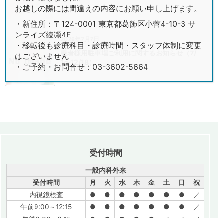
お越しの際には間違えの内容にお願い申し上げます。
・新住所：〒124-0001 東京都葛飾区小菅4-10-3 サ
ンライズ綾瀬4F
2026年7月7日
・移転後も診療科目・診療時間・スタッフ体制に変更
患者様用駐車場ご利用に関するお知らせ（7/
はございません
1〜12/18）
・ご予約・お問合せ：03-3602-5664
受付時間
一般内科外来
受付時間
月
火
水
木
金
土
日
祝
内視鏡検査
●
●
●
●
●
●
●
／
午前9:00～12:15
●
●
●
●
●
●
●
／