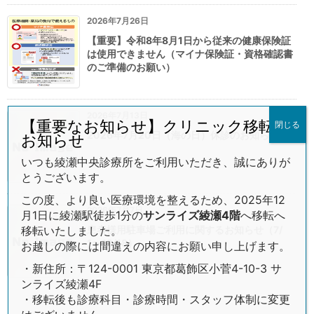
2026年7月26日
【重要】令和8年8月1日から従来の健康保険証
は使用できません（マイナ保険証・資格確認書
のご準備のお願い）
2026年7月13日
【重要なお知らせ】クリニック移転の
閉じる
2026年7月20日（海の日）休診のお知らせ
お知らせ
いつも綾瀬中央診療所をご利用いただき、誠にありが
とうございます。
この度、より良い医療環境を整えるため、2025年12
2026年7月7日
月1日に綾瀬駅徒歩1分の
サンライズ綾瀬4階
へ移転へ
移転いたしました。
患者様用駐車場ご利用に関するお知らせ（7/
1〜12/18）
お越しの際には間違えの内容にお願い申し上げます。
・新住所：〒124-0001 東京都葛飾区小菅4-10-3 サ
ンライズ綾瀬4F
・移転後も診療科目・診療時間・スタッフ体制に変更