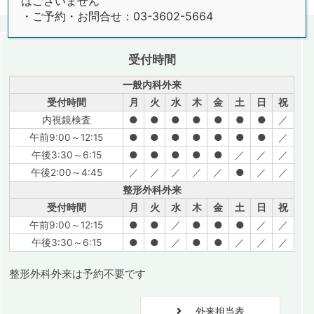
はございません
・ご予約・お問合せ：03-3602-5664
受付時間
一般内科外来
受付時間
月
火
水
木
金
土
日
祝
内視鏡検査
●
●
●
●
●
●
●
／
午前9:00～12:15
●
●
●
●
●
●
●
／
午後3:30～6:15
●
●
●
●
●
／
／
／
午後2:00～4:45
／
／
／
／
／
●
／
／
整形外科外来
受付時間
月
火
水
木
金
土
日
祝
午前9:00～12:15
●
●
／
●
●
●
／
／
午後3:30～6:15
●
●
／
●
●
／
／
／
整形外科外来は予約不要です
外来担当表