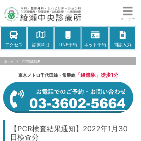
メニュー
アクセス
診療科目
LINE予約
ネット予約
問診入力
ホーム
>
PCR検査結果
「綾瀬駅」徒歩1分
東京メトロ千代田線・常磐線
【PCR検査結果通知】2022年1月30
日検査分