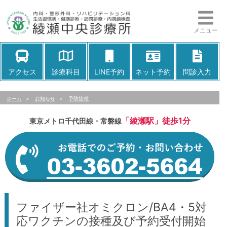
メニュー
アクセス
診療科目
LINE予約
ネット予約
問診入力
ホーム
>
お知らせ
>
予防接種
「綾瀬駅」徒歩1分
東京メトロ千代田線・常磐線
ファイザー社オミクロン/BA4・5対
応ワクチンの接種及び予約受付開始