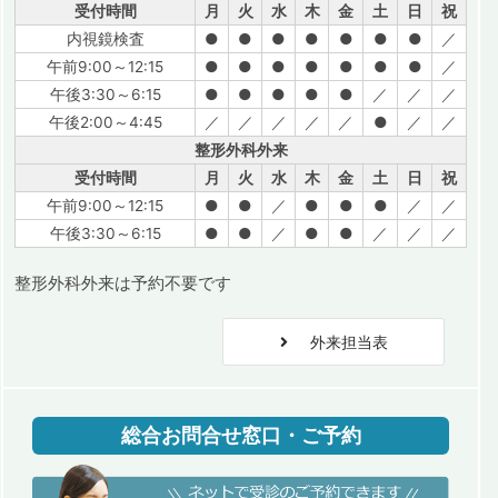
受付時間
月
火
水
木
金
土
日
祝
内視鏡検査
●
●
●
●
●
●
●
／
午前9:00～12:15
●
●
●
●
●
●
●
／
午後3:30～6:15
●
●
●
●
●
／
／
／
午後2:00～4:45
／
／
／
／
／
●
／
／
整形外科外来
受付時間
月
火
水
木
金
土
日
祝
午前9:00～12:15
●
●
／
●
●
●
／
／
午後3:30～6:15
●
●
／
●
●
／
／
／
整形外科外来は予約不要です
外来担当表
総合お問合せ窓口・ご予約