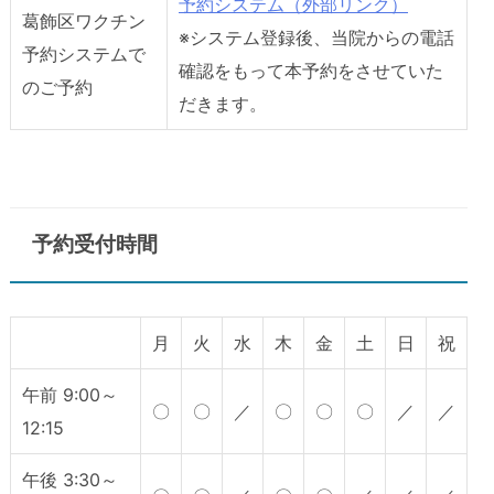
予約システム（外部リンク）
葛飾区ワクチン
※システム登録後、当院からの電話
予約システムで
確認をもって本予約をさせていた
のご予約
だきます。
予約受付時間
月
火
水
木
金
土
日
祝
午前 9:00～
〇
〇
／
〇
〇
〇
／
／
12:15
午後 3:30～