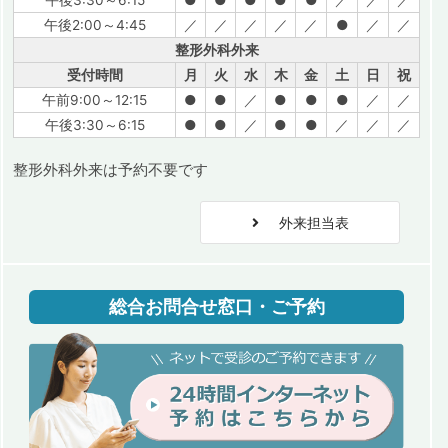
午後2:00～4:45
／
／
／
／
／
●
／
／
整形外科外来
受付時間
月
火
水
木
金
土
日
祝
午前9:00～12:15
●
●
／
●
●
●
／
／
午後3:30～6:15
●
●
／
●
●
／
／
／
整形外科外来は予約不要です
外来担当表
総合お問合せ窓口・ご予約