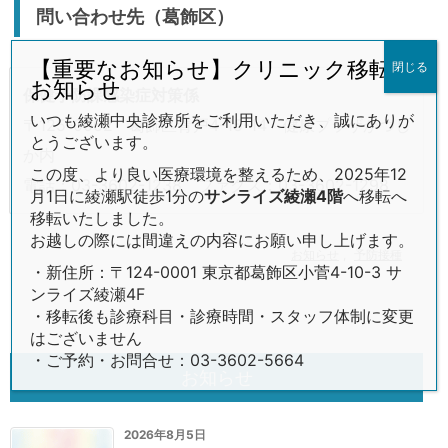
問い合わせ先（葛飾区）
【重要なお知らせ】クリニック移転の
閉じる
お知らせ
保健予防課感染症対策係
いつも綾瀬中央診療所をご利用いただき、誠にありが
〒125-0062 葛飾区青戸4-15-14 健康プラザかつし
とうございます。
か内
この度、より良い医療環境を整えるため、2025年12
電話：03-3602-1238 ファクス：03-3602-1298
月1日に綾瀬駅徒歩1分の
サンライズ綾瀬4階
へ移転へ
移転いたしました。
お越しの際には間違えの内容にお願い申し上げます。
お知らせ
,
予防接種
・新住所：〒124-0001 東京都葛飾区小菅4-10-3 サ
ンライズ綾瀬4F
・移転後も診療科目・診療時間・スタッフ体制に変更
はございません
・ご予約・お問合せ：03-3602-5664
お知らせ
2026年8月5日