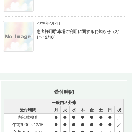
2026年7月7日
患者様用駐車場ご利用に関するお知らせ（7/
1〜12/18）
受付時間
一般内科外来
受付時間
月
火
水
木
金
土
日
祝
内視鏡検査
●
●
●
●
●
●
●
／
午前9:00～12:15
●
●
●
●
●
●
●
／
午後3:30～6:15
●
●
●
●
●
／
／
／