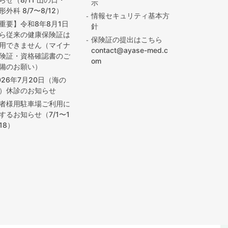
示
形外科 8/7〜8/12）
情報セキュリティ基本方
重要】令和8年8月1日
針
ら従来の健康保険証は
保険証の提出はこちら
用できません（マイナ
contact@ayase-med.c
険証・資格確認書のご
om
備のお願い）
026年7月20日（海の
）休診のお知らせ
者様用駐車場ご利用に
するお知らせ（7/1〜1
/18）