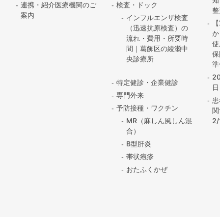
連携・紹介医療機関のご
検査・ドック
整
案内
インフルエンザ検査
【
（迅速抗原検査）の
か
流れ・費用・所要時
使
間｜葛飾区の綾瀬中
保
央診療所
準
2
特定健診・企業健診
日
専門外来
患
予防接種・ワクチン
関
2
MR（麻しん風しん混
合）
B型肝炎
帯状疱疹
おたふくかぜ