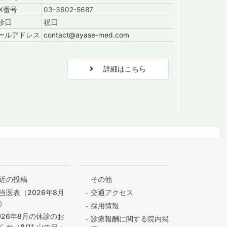
AX番号
03-3602-5687
診日
祝日
ールアドレス
contact@ayase-med.com
階
詳細はこちら
近の投稿
その他
当医表（2026年8月
交通アクセス
）
採用情報
026年8月の休診のお
診療報酬に関する院内掲
らせ（8/11 山の日・