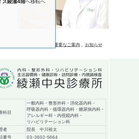
イズ綾瀬4階
へ移転へ
重要なご案内
,
お知らせ
一般内科・整形外科・消化器内科・
呼吸器内科・循環器内科・糖尿病内科・
：診察日9:00～18:15（土は16:45、日は12:15まで）
療科目
アレルギー科・内視鏡内科・
リハビリテーション科
理者
院長 中川裕太
話番号
03-3602-5664