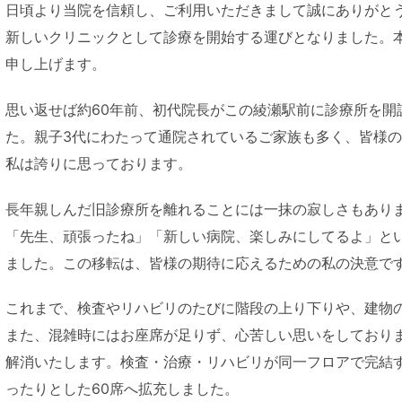
日頃より当院を信頼し、ご利用いただきまして誠にありがとう
新しいクリニックとして診療を開始する運びとなりました。
申し上げます。
思い返せば約60年前、初代院長がこの綾瀬駅前に診療所を開
た。親子3代にわたって通院されているご家族も多く、皆様
私は誇りに思っております。
長年親しんだ旧診療所を離れることには一抹の寂しさもあり
「先生、頑張ったね」「新しい病院、楽しみにしてるよ」と
ました。この移転は、皆様の期待に応えるための私の決意で
これまで、検査やリハビリのたびに階段の上り下りや、建物
また、混雑時にはお座席が足りず、心苦しい思いをしており
解消いたします。検査・治療・リハビリが同一フロアで完結
ったりとした60席へ拡充しました。