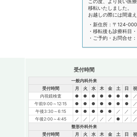
この度、より良い医療環
移転いたしました。
お越しの際には間違え
・新住所：〒124-00
・移転後も診療科目・
・ご予約・お問合せ：03
受付時間
一般内科外来
受付時間
月
火
水
木
金
土
日
内視鏡検査
●
●
●
●
●
●
●
午前9:00～12:15
●
●
●
●
●
●
●
午後3:30～6:15
●
●
●
●
●
／
／
午後2:00～4:45
／
／
／
／
／
●
／
整形外科外来
受付時間
月
火
水
木
金
土
日