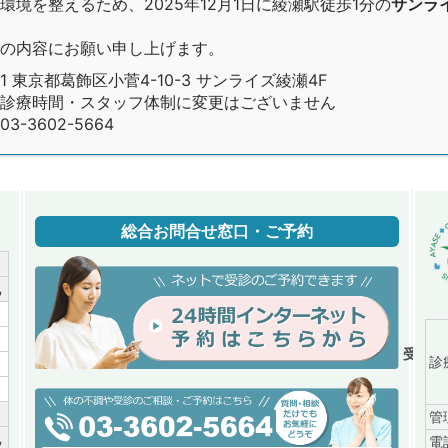
境を整えるため、2025年12月1日に綾瀬駅徒歩1分の
サンラ
の内容にお願い申し上げます。
01 東京都葛飾区小菅4-10-3 サンライズ綾瀬4F
診療時間・スタッフ体制に変更はございません
-3602-5664
総合お問合せ窓口・ご予約
祝
／
／
受付時間
診
／
／
管
祝
電