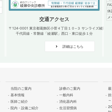
／
F
／
休
メ
交通アクセス
〒124-0001 東京都葛飾区小菅４丁目１０−３ サンライズ綾瀬４
千代田線・常磐線「綾瀬駅」西口・東口徒歩１分
詳細はこちら
当院のご案内
診療のご案内
最
基本情報
一般内科
担
～
医師ご紹介
消化器内科
2
院内・設備ご紹介
生活習慣病
知