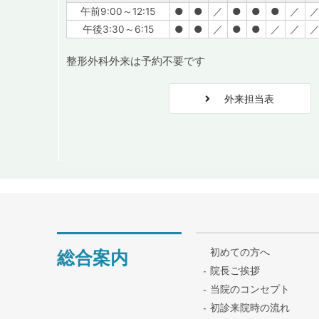
午前9:00～12:15
●
●
／
●
●
●
／
午後3:30～6:15
●
●
／
●
●
／
／
整形外科外来は予約不要です
外来担当表
初めての方へ
総合案内
院長ご挨拶
当院のコンセプト
初診来院時の流れ