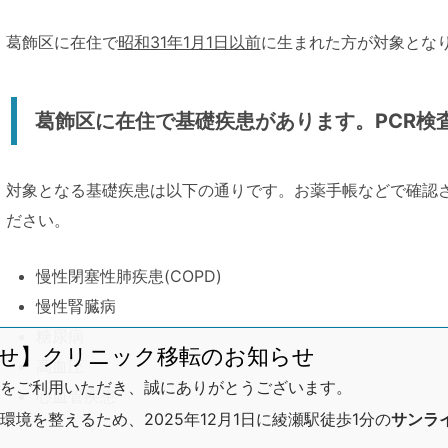
葛飾区に在住で
昭和31年1月1日以前
に生まれた方が対象とな
葛飾区に在住で基礎疾患があります。PCR検
対象となる基礎疾患は以下の通りです。お薬手帳などで確認
ださい。
慢性閉塞性肺疾患(COPD)
慢性腎臓病
糖尿病
せ】クリニック移転のお知らせ
高血圧
をご利用いただき、誠にありがとうございます。
心血管疾患
境を整えるため、2025年12月1日に綾瀬駅徒歩1分の
サンラ