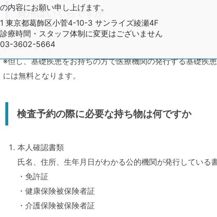
の内容にお願い申し上げます。
費用はいくらですか
01 東京都葛飾区小菅4-10-3 サンライズ綾瀬4F
診療時間・スタッフ体制に変更はございません
-3602-5664
3,000円です。
※但し、基礎疾患をお持ちの方で医療機関の発行する基礎疾
には無料となります。
検査予約の際に必要な持ち物は何ですか
本人確認書類
氏名、住所、生年月日がわかる公的機関が発行している
・免許証
・健康保険被保険者証
・介護保険被保険者証