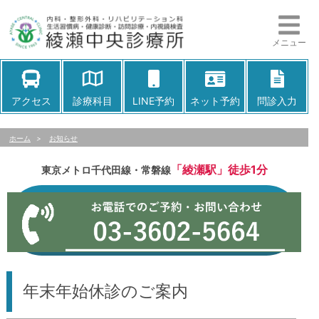
メニュー
アクセス
診療科目
LINE予約
ネット予約
問診入力
ホーム
>
お知らせ
「綾瀬駅」徒歩1分
東京メトロ千代田線・常磐線
年末年始休診のご案内