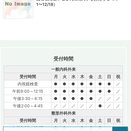
1〜12/18）
受付時間
一般内科外来
受付時間
月
火
水
木
金
土
日
祝
内視鏡検査
●
●
●
●
●
●
●
／
午前9:00～12:15
●
●
●
●
●
●
●
／
午後3:30～6:15
●
●
●
●
●
／
／
／
午後2:00～4:45
／
／
／
／
／
●
／
／
整形外科外来
受付時間
月
火
水
木
金
土
日
祝
午前9:00～12:15
●
●
／
●
●
●
／
／