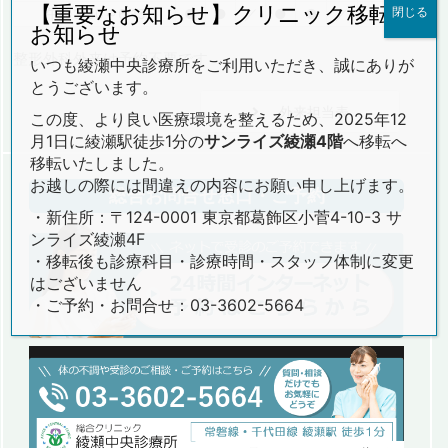
【重要なお知らせ】クリニック移転の
閉じる
午後3:30～6:15
●
●
／
●
●
／
／
／
お知らせ
整形外科外来は予約不要です
いつも綾瀬中央診療所をご利用いただき、誠にありが
とうございます。
外来担当表
この度、より良い医療環境を整えるため、2025年12
月1日に綾瀬駅徒歩1分の
サンライズ綾瀬4階
へ移転へ
移転いたしました。
お越しの際には間違えの内容にお願い申し上げます。
総合お問合せ窓口・ご予約
・新住所：〒124-0001 東京都葛飾区小菅4-10-3 サ
ンライズ綾瀬4F
・移転後も診療科目・診療時間・スタッフ体制に変更
はございません
・ご予約・お問合せ：03-3602-5664