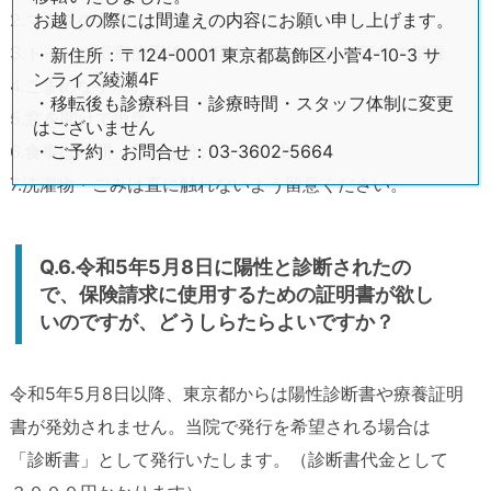
お越しの際には間違えの内容にお願い申し上げます。
2.マスクの着用
3.トイレや浴室使用後の消毒や、手の触れる部分の消毒
・新住所：〒124-0001 東京都葛飾区小菅4-10-3 サ
ンライズ綾瀬4F
4.こまめな手洗い
・移転後も診療科目・診療時間・スタッフ体制に変更
5.窓を開けて換気
はございません
・ご予約・お問合せ：03-3602-5664
6.食事は時間・空間を分ける（2㍍以上）
7.洗濯物・ごみは直に触れないよう留意ください。
Q.6.令和5年5月8日に陽性と診断されたの
で、保険請求に使用するための証明書が欲し
いのですが、どうしらたらよいですか？
令和5年5月8日以降、東京都からは陽性診断書や療養証明
書が発効されません。当院で発行を希望される場合は
「診断書」として発行いたします。（診断書代金として