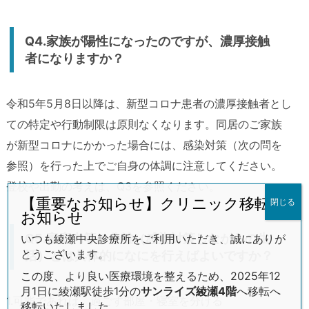
Q4.家族が陽性になったのですが、濃厚接触
者になりますか？
令和5年5月8日以降は、新型コロナ患者の濃厚接触者とし
ての特定や行動制限は原則なくなります。同居のご家族
が新型コロナにかかった場合には、感染対策（次の問を
参照）を行った上でご自身の体調に注意してください。
登校や出勤の考えは、Q3を参照ください。
【重要なお知らせ】クリニック移転の
閉じる
お知らせ
Q5.家庭内等の分離（感染対策しながらの生
いつも綾瀬中央診療所をご利用いただき、誠にありが
とうございます。
活）とは具体的になにを行えばよいですか？
この度、より良い医療環境を整えるため、2025年12
月1日に綾瀬駅徒歩1分の
サンライズ綾瀬4階
へ移転へ
1.可能であれば、過ごす部屋・寝室を分ける
移転いたしました。