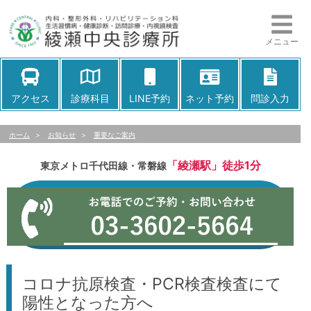
メニュー
アクセス
診療科目
LINE予約
ネット予約
問診入力
ホーム
>
お知らせ
>
重要なご案内
「綾瀬駅」徒歩1分
東京メトロ千代田線・常磐線
コロナ抗原検査・PCR検査検査にて
陽性となった方へ